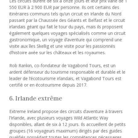
Les circuits durent de six à onze jours et leur prix varie de 1
550 EUR à 2 900 EUR par personne. Ils ont certains des
itinéraires communs tels qu’un circuit en Irlande du Nord
passant par la Chaussée des Géants et Belfast et le circuit
irlandais géant qui fait le tour du pays, mais ils proposent
également quelques voyages spécialisés comme un circuit
gastronomique, un voyage d’aventure qui comprend une
visite aux îles Skellig et une visite pour les passionnés
d’histoire axée sur les châteaux et les royaumes.
Rob Rankin, co-fondateur de Vagabond Tours, est un
ardent défenseur du tourisme responsable et durable et le
leader de l’écotourisme irlandais, et Vagabond Tours est
certifié or en écotourisme depuis 2017.
6. Irlande extrême
Extreme Ireland propose des circuits d’aventure à travers
l’Irlande, avec plusieurs voyages Wild Atlantic Way
disponibles, allant de six à 12 jours. Ils accueillent de petits
groupes (16 voyageurs maximum) dirigés par des guides
qualifiés possédant toutes les compétences nécessaires