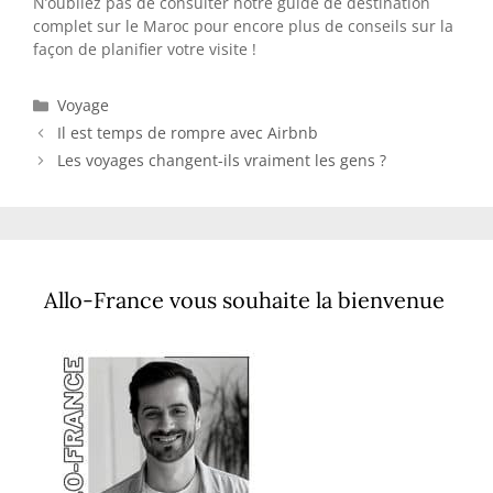
N’oubliez pas de consulter notre guide de destination
complet sur le Maroc pour encore plus de conseils sur la
façon de planifier votre visite !
Catégories
Voyage
Il est temps de rompre avec Airbnb
Les voyages changent-ils vraiment les gens ?
Allo-France vous souhaite la bienvenue