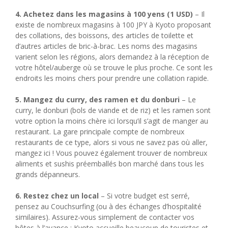
4. Achetez dans les magasins à 100 yens (1 USD)
– Il
existe de nombreux magasins à 100 JPY à Kyoto proposant
des collations, des boissons, des articles de toilette et
d’autres articles de bric-à-brac. Les noms des magasins
varient selon les régions, alors demandez à la réception de
votre hôtel/auberge où se trouve le plus proche. Ce sont les
endroits les moins chers pour prendre une collation rapide.
5. Mangez du curry, des ramen et du donburi
– Le
curry, le donburi (bols de viande et de riz) et les ramen sont
votre option la moins chère ici lorsqu’il s’agit de manger au
restaurant. La gare principale compte de nombreux
restaurants de ce type, alors si vous ne savez pas où aller,
mangez ici ! Vous pouvez également trouver de nombreux
aliments et sushis préemballés bon marché dans tous les
grands dépanneurs.
6. Restez chez un local
– Si votre budget est serré,
pensez au Couchsurfing (ou à des échanges d’hospitalité
similaires). Assurez-vous simplement de contacter vos
hôtes à l’avance : Kyoto accueille beaucoup de touristes et