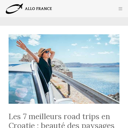
Aller
ME
au
contenu
Les 7 meilleurs road trips en
Croatie : beauté des paysages