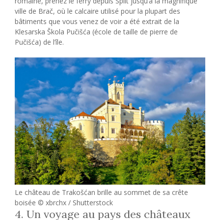
romaine, prenez le ferry depuis Split jusqu’à la magnifique
ville de Brač, où le calcaire utilisé pour la plupart des
bâtiments que vous venez de voir a été extrait de la
Klesarska Škola Pučišća (école de taille de pierre de
Pučišća) de l’île.
Le château de Trakošćan brille au sommet de sa crête
boisée © xbrchx / Shutterstock
4. Un voyage au pays des châteaux