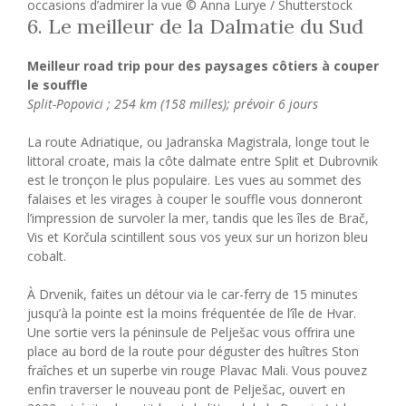
occasions d’admirer la vue © Anna Lurye / Shutterstock
6. Le meilleur de la Dalmatie du Sud
Meilleur road trip pour des paysages côtiers à couper
le souffle
Split-Popovici ; 254 km (158 milles); prévoir 6 jours
La route Adriatique, ou Jadranska Magistrala, longe tout le
littoral croate, mais la côte dalmate entre Split et Dubrovnik
est le tronçon le plus populaire. Les vues au sommet des
falaises et les virages à couper le souffle vous donneront
l’impression de survoler la mer, tandis que les îles de Brač,
Vis et Korčula scintillent sous vos yeux sur un horizon bleu
cobalt.
À Drvenik, faites un détour via le car-ferry de 15 minutes
jusqu’à la pointe est la moins fréquentée de l’île de Hvar.
Une sortie vers la péninsule de Pelješac vous offrira une
place au bord de la route pour déguster des huîtres Ston
fraîches et un superbe vin rouge Plavac Mali. Vous pouvez
enfin traverser le nouveau pont de Pelješac, ouvert en