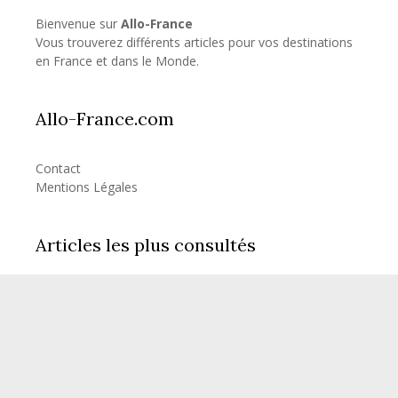
Bienvenue sur
Allo-France
Vous trouverez différents articles pour vos destinations
en France et dans le Monde.
Allo-France.com
Contact
Mentions Légales
Articles les plus consultés
Combien d’heure de vol pour la Réunion?
Combien d’heure de vol pour les Seychelles?
© 2026 Allo-France
• Construit avec
GeneratePress