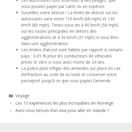
Les autoroutes sont soumises à des péages, que
vous pouvez payer par carte ou en espèces.
Surveillez votre vitesse ! La limite de vitesse sur les
autoroutes varie entre 110 km/h (68 mph) et 130
km/h (80 mph). Tenez-vous-en à 90 km/h (56 mph)
sur les routes principales en dehors des
agglomérations et à 50 km/h (31 mph) si vous êtes
dans une agglomération.
Les limites d’alcool sont faibles par rapport à certains
pays : 0,05 % pour les conducteurs de véhicules
privés et zéro si vous avez moins de 24 ans.
La police peut infliger des amendes sur place en cas
d’infraction au code de la route et conserver votre
passeport jusqu’à ce que vous payiez l’amende.
Catégories
Voyage
Les 13 expériences les plus incroyables en Norvège
Avez-vous besoin d’un visa pour aller en Islande ?