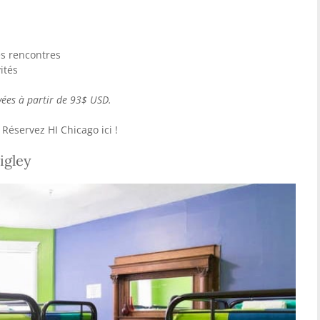
es rencontres
ités
vées à partir de 93$ USD.
Réservez HI Chicago ici !
igley