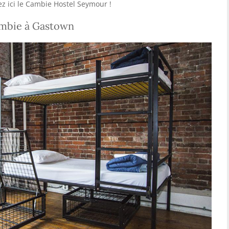
z ici le Cambie Hostel Seymour !
ambie à Gastown