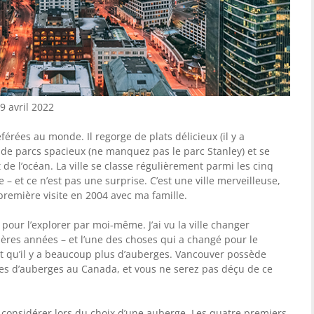
9 avril 2022
férées au monde. Il regorge de plats délicieux (il y a
 de parcs spacieux (ne manquez pas le parc Stanley) et se
de l’océan. La ville se classe régulièrement parmi les cinq
– et ce n’est pas une surprise. C’est une ville merveilleuse,
première visite en 2004 avec ma famille.
 pour l’explorer par moi-même. J’ai vu la ville changer
res années – et l’une des choses qui a changé pour le
st qu’il y a beaucoup plus d’auberges. Vancouver possède
es d’auberges au Canada, et vous ne serez pas déçu de ce
à considérer lors du choix d’une auberge. Les quatre premiers