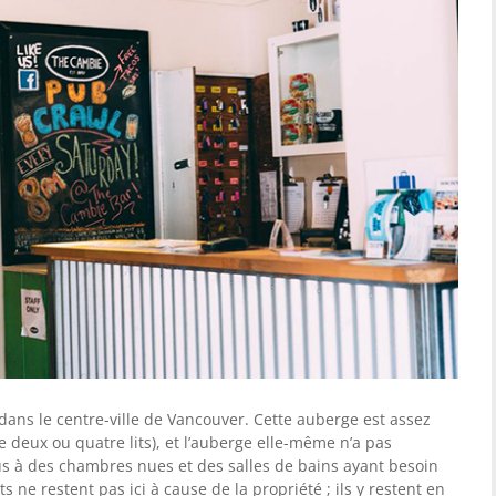
ans le centre-ville de Vancouver. Cette auberge est assez
de deux ou quatre lits), et l’auberge elle-même n’a pas
s à des chambres nues et des salles de bains ayant besoin
s ne restent pas ici à cause de la propriété ; ils y restent en