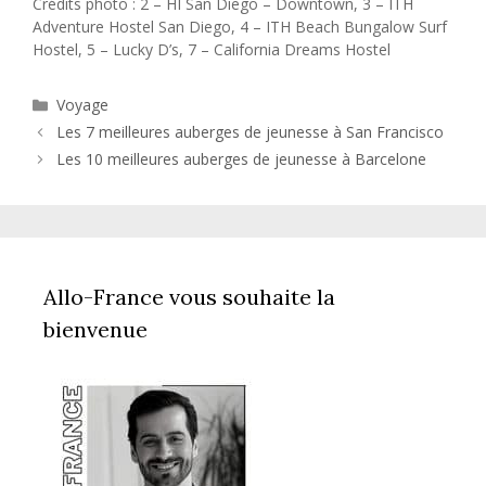
Crédits photo : 2 – HI San Diego – Downtown, 3 – ITH
Adventure Hostel San Diego, 4 – ITH Beach Bungalow Surf
Hostel, 5 – Lucky D’s, 7 – California Dreams Hostel
Catégories
Voyage
Les 7 meilleures auberges de jeunesse à San Francisco
Les 10 meilleures auberges de jeunesse à Barcelone
Allo-France vous souhaite la
bienvenue