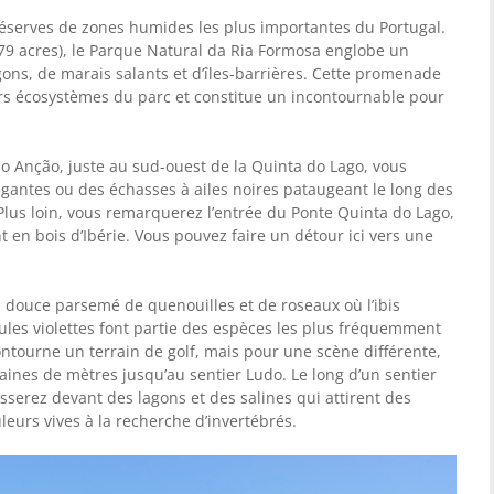
 réserves de zones humides les plus importantes du Portugal.
479 acres), le Parque Natural da Ria Formosa englobe un
ons, de marais salants et d’îles-barrières. Cette promenade
ers écosystèmes du parc et constitue un incontournable pour
 Anção, juste au sud-ouest de la Quinta do Lago, vous
égantes ou des échasses à ailes noires pataugeant le long des
Plus loin, vous remarquerez l’entrée du Ponte Quinta do Lago,
t en bois d’Ibérie. Vous pouvez faire un détour ici vers une
au douce parsemé de quenouilles et de roseaux où l’ibis
linules violettes font partie des espèces les plus fréquemment
ntourne un terrain de golf, mais pour une scène différente,
ines de mètres jusqu’au sentier Ludo. Le long d’un sentier
passerez devant des lagons et des salines qui attirent des
eurs vives à la recherche d’invertébrés.