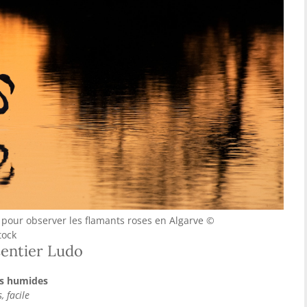
 pour observer les flamants roses en Algarve ©
tock
sentier Ludo
es humides
, facile