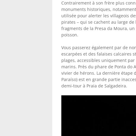
Contrairement à son frère plus conn
monuments historiques, notamment la
utilisée pour alerter les villageois
pirates – qui se cachent au large de l
fragments de la Presa da Moura, un r
poisson.
Vous passerez également par de no
escarpées et des falaises calcaires s
plages, accessibles uniquement par l
marins. Près du phare de Ponta do Al
vivier de hérons. La dernière étape 
Paraíso) est en grande partie inacces
demi-tour à Praia de Salgadeira.