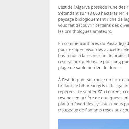
L’est de l’Algarve possède l’une des
S’étendant sur 18 000 hectares (44 
paysage biologiquement riche de lag
vous fait découvrir certains des div
les ornithologues amateurs.
En commençant près du Passadiço do
pourrez apercevoir des avocettes él
bas-fonds à la recherche de proies. 
réservé aux piétons, le plus long pon
plage de sable bordée de dunes.
À l’est du pont se trouve un lac d’e
brillant, le bihoreau gris et les gal
repérées. Le sentier São Lourenço co
revenez en arrière de quelques centa
plat (un favori des cyclistes), vous 
troupeaux de flamants roses aux coul