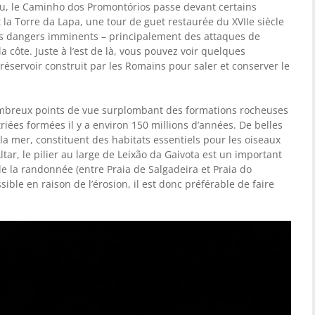
u, le Caminho dos Promontórios passe devant certains
 Torre da Lapa, une tour de guet restaurée du XVIIe siècle
 des dangers imminents – principalement des attaques de
a côte. Juste à l’est de là, vous pouvez voir quelques
éservoir construit par les Romains pour saler et conserver le
mbreux points de vue surplombant des formations rocheuses
triées formées il y a environ 150 millions d’années. De belles
a mer, constituent des habitats essentiels pour les oiseaux
tar, le pilier au large de Leixão da Gaivota est un important
de la randonnée (entre Praia de Salgadeira et Praia do
sible en raison de l’érosion, il est donc préférable de faire