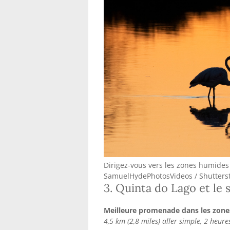
Dirigez-vous vers les zones humides
SamuelHydePhotosVideos / Shutters
3. Quinta do Lago et le 
Meilleure promenade dans les zon
4,5 km (2,8 miles) aller simple, 2 heures