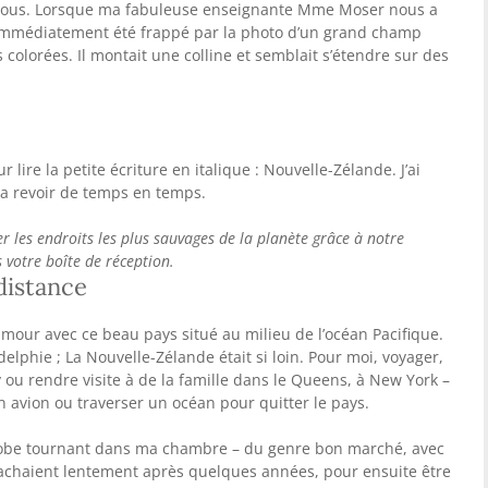
 nous. Lorsque ma fabuleuse enseignante Mme Moser nous a
 immédiatement été frappé par la photo d’un grand champ
s colorées. Il montait une colline et semblait s’étendre sur des
ur lire la petite écriture en italique : Nouvelle-Zélande. J’ai
 la revoir de temps en temps.
r les endroits les plus sauvages de la planète grâce à notre
votre boîte de réception.
distance
’amour avec ce beau pays situé au milieu de l’océan Pacifique.
delphie ; La Nouvelle-Zélande était si loin. Pour moi, voyager,
ey ou rendre visite à de la famille dans le Queens, à New York –
 avion ou traverser un océan pour quitter le pays.
lobe tournant dans ma chambre – du genre bon marché, avec
tachaient lentement après quelques années, pour ensuite être