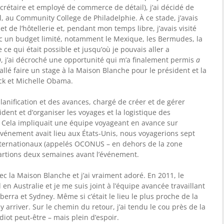
ecrétaire et employé de commerce de détail), j’ai décidé de
, au Community College de Philadelphie. À ce stade, j’avais
t de l’hôtellerie et, pendant mon temps libre, j’avais visité
ec un budget limité, notamment le Mexique, les Bermudes, la
 ce qui était possible et jusqu’où je pouvais aller a
, j’ai décroché une opportunité qui m’a finalement permis
a
allé faire un stage à la Maison Blanche pour le président et la
ck et Michelle Obama.
lanification et des avances, chargé de créer et de gérer
dent et d’organiser les voyages et la logistique des
 Cela impliquait une équipe voyageant en avance sur
’événement avait lieu aux États-Unis, nous voyagerions sept
 internationaux (appelés OCONUS – en dehors de la zone
partions deux semaines avant l’événement.
ec la Maison Blanche et j’ai vraiment adoré. En 2011, le
l en Australie et je me suis joint à l’équipe avancée travaillant
erra et Sydney. Même si c’était le lieu le plus proche de la
 arriver. Sur le chemin du retour, j’ai tendu le cou près de la
diot peut-être – mais plein d’espoir.