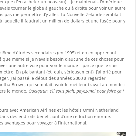
r que d’en acheter un nouveau). . Je maintenais l’Amérique
devais tourner le globe à gauche ou à droite pour voir un autre
vais pas me permettre d’y aller. La Nouvelle-Zélande semblait
 laquelle il faudrait un million de dollars et une fusée pour y
plôme d’études secondaires (en 1995) et en en apprenant
isé que même si je n’avais besoin d’aucune de ces choses pour
uver une autre voie pour voir le monde – parce que je suis
ettre. En plaisantant (et, euh, sérieusement), j’ai prié pour
ager. J’ai passé le début des années 2000 à regarder
ntha Brown, qui semblait avoir le meilleur travail au monde :
vers le monde.
Quelqu’un, s’il vous plaît, payez-moi pour faire ça !
jours avec American Airlines et les hôtels Omni Netherland
né dans des endroits bénéficiant d’une réduction énorme.
des avantages pour voyager à l’international.