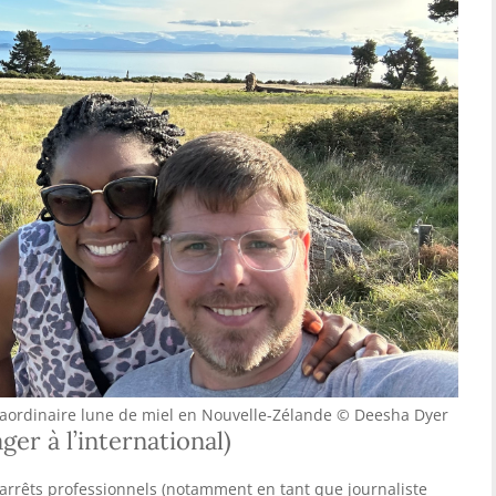
xtraordinaire lune de miel en Nouvelle-Zélande © Deesha Dyer
er à l’international)
’arrêts professionnels (notamment en tant que journaliste