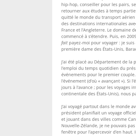
hip-hop, conseiller pour les pairs, s
retourner aux études à temps partiel
quitté le monde du transport aérien e
des destinations internationales av
France et l’Angleterre. Le domaine de
commencé à s’étendre. Puis, en 2009
fait
payez-moi pour voyager : je suis 
première dame des États-Unis, Bara
J’ai été placé au Département de la p
l’emploi du temps quotidien du prési
événements pour le premier couple.
l’événement (d’où « avançant »). Si l
jours à l’avance ; pour les voyages
continentale des États-Unis), nous 
J’ai voyagé partout dans le monde av
président planifiait un voyage officie
et jouant dans des villes comme Canb
Nouvelle-Zélande, je ne pouvais pas y
fenêtre pour l’apercevoir d’en haut. I