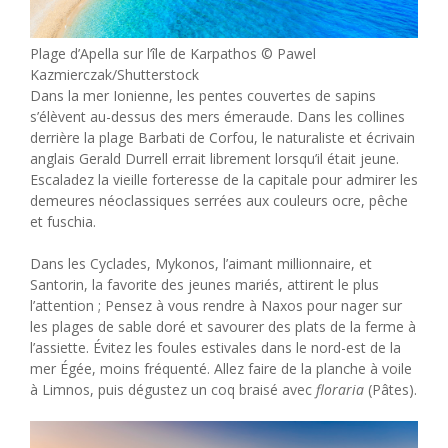
Plage d’Apella sur l’île de Karpathos © Pawel
Kazmierczak/Shutterstock
Dans la mer Ionienne, les pentes couvertes de sapins
s’élèvent au-dessus des mers émeraude. Dans les collines
derrière la plage Barbati de Corfou, le naturaliste et écrivain
anglais Gerald Durrell errait librement lorsqu’il était jeune.
Escaladez la vieille forteresse de la capitale pour admirer les
demeures néoclassiques serrées aux couleurs ocre, pêche
et fuschia.
Dans les Cyclades, Mykonos, l’aimant millionnaire, et
Santorin, la favorite des jeunes mariés, attirent le plus
l’attention ; Pensez à vous rendre à Naxos pour nager sur
les plages de sable doré et savourer des plats de la ferme à
l’assiette. Évitez les foules estivales dans le nord-est de la
mer Égée, moins fréquenté. Allez faire de la planche à voile
à Limnos, puis dégustez un coq braisé avec
floraria
(Pâtes).