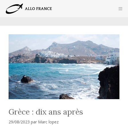
Aller
ME
au
contenu
Grèce : dix ans après
29/08/2023
par
Marc lopez