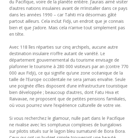
du Pacifique, voire de la planète entière. J’aurais aimé visiter
d’autres nations insulaires avant de m’installer dans ce pays
dans les années 1990 – car Tahiti m’a désormais gâté
partout ailleurs. Cela inclut Fidji, un endroit que je connais
bien et que j’adore. Mais cela n’arrive tout simplement pas
en tête.
Avec 118 îles réparties sur cinq archipels, aucune autre
destination insulaire n’offre autant de variété. Le
département gouvernemental du tourisme envisage de
plafonner le tourisme à 280 000 visiteurs par an (contre 770
000 aux Fidji), ce qui signifie qu’une zone océanique de la
taille de l’Europe occidentale ne sera jamais envahie. Seule
une poignée d’îles disposent d’une infrastructure touristique
bien développée ; beaucoup d’autres, dont Fatu Hiva et
Raivavae, ne proposent que de petites pensions familiales,
où vous pourrez vivre l’expérience culturelle de votre vie.
Si vous recherchez le glamour, nulle part dans le Pacifique
ne rivalise avec les somptueux complexes de bungalows
sur pilotis situés sur le lagon bleu surnaturel de Bora Bora.
Ceux qui ont un budget simple trouveront une beauté