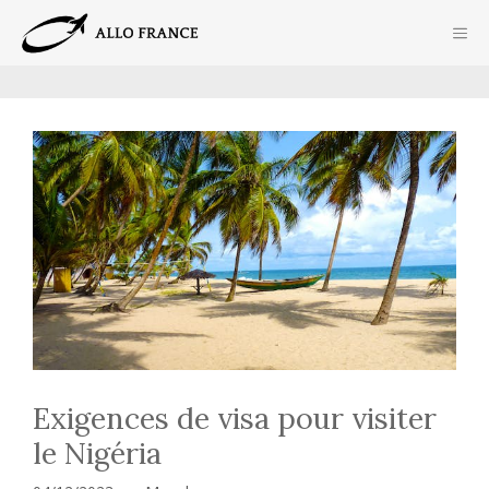
Aller
ME
au
contenu
Exigences de visa pour visiter
le Nigéria