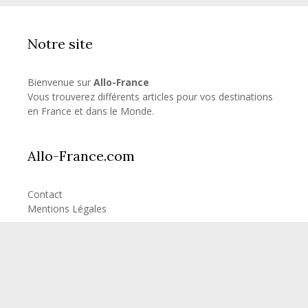
Notre site
Bienvenue sur
Allo-France
Vous trouverez différents articles pour vos destinations
en France et dans le Monde.
Allo-France.com
Contact
Mentions Légales
Articles les plus consultés
Combien d’heure de vol pour la Réunion?
Combien d’heure de vol pour les Seychelles?