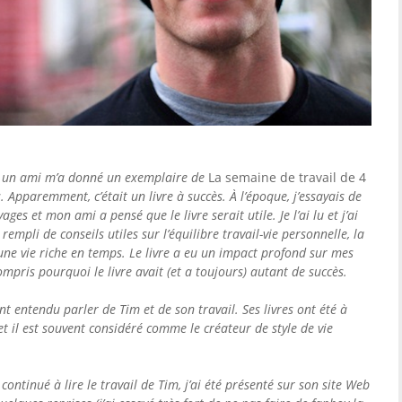
k, un ami m’a donné un exemplaire de
La semaine de travail de 4
Apparemment, c’était un livre à succès. À l’époque, j’essayais de
s et mon ami a pensé que le livre serait utile. Je l’ai lu et j’ai
empli de conseils utiles sur l’équilibre travail-vie personnelle, la
une vie riche en temps. Le livre a eu un impact profond sur mes
 compris pourquoi le livre avait (et a toujours) autant de succès.
 entendu parler de Tim et de son travail. Ses livres ont été à
 et il est souvent considéré comme le créateur de style de vie
i continué à lire le travail de Tim, j’ai été présenté sur son site Web