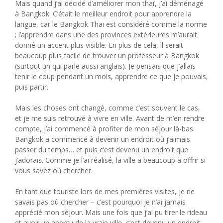
Mais quand j’ai décidé d’améliorer mon thaï, j’ai déménagé
à Bangkok. C’était le meilleur endroit pour apprendre la
langue, car le Bangkok Thai est considéré comme la norme
; l’apprendre dans une des provinces extérieures m’aurait
donné un accent plus visible. En plus de cela, il serait
beaucoup plus facile de trouver un professeur à Bangkok
(surtout un qui parle aussi anglais). Je pensais que j’allais
tenir le coup pendant un mois, apprendre ce que je pouvais,
puis partir.
Mais les choses ont changé, comme c’est souvent le cas,
et je me suis retrouvé à vivre en ville. Avant de m’en rendre
compte, j’ai commencé à profiter de mon séjour là-bas.
Bangkok a commencé à devenir un endroit où j’aimais
passer du temps… et puis c’est devenu un endroit que
j’adorais. Comme je l’ai réalisé, la ville a beaucoup à offrir si
vous savez où chercher.
En tant que touriste lors de mes premières visites, je ne
savais pas où chercher – c’est pourquoi je n’ai jamais
apprécié mon séjour. Mais une fois que j’ai pu tirer le rideau
et avoir un aperçu de la vraie ville, c’est devenu un endroit