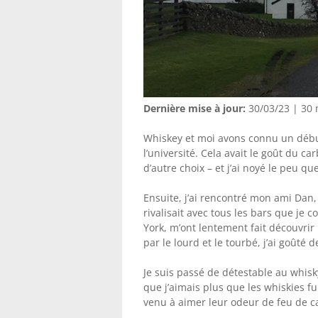
Dernière mise à jour:
30/03/23 | 30
Whiskey et moi avons connu un début d
l’université. Cela avait le goût du ca
d’autre choix – et j’ai noyé le peu q
Ensuite, j’ai rencontré mon ami Dan,
rivalisait avec tous les bars que je 
York, m’ont lentement fait découvri
par le lourd et le tourbé, j’ai goûté d
Je suis passé de détestable au whisky 
que j’aimais plus que les whiskies fum
venu à aimer leur odeur de feu de ca