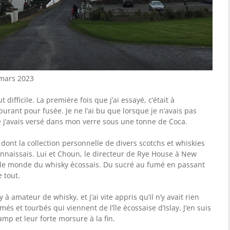
 mars 2023
ifficile. La première fois que j’ai essayé, c’était à
rburant pour fusée. Je ne l’ai bu que lorsque je n’avais pas
ue j’avais versé dans mon verre sous une tonne de Coca.
 dont la collection personnelle de divers scotchs et whiskies
connaissais. Lui et Choun, le directeur de Rye House à New
r le monde du whisky écossais. Du sucré au fumé en passant
e tout.
à amateur de whisky, et j’ai vite appris qu’il n’y avait rien
és et tourbés qui viennent de l’île écossaise d’Islay. J’en suis
mp et leur forte morsure à la fin.