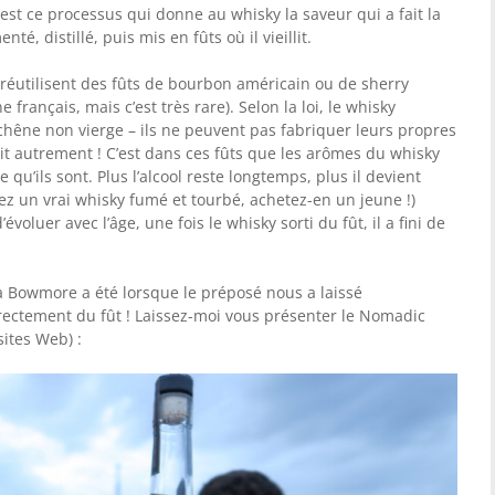
C’est ce processus qui donne au whisky la saveur qui a fait la
té, distillé, puis mis en fûts où il vieillit.
s réutilisent des fûts de bourbon américain ou de sherry
 français, mais c’est très rare). Selon la loi, le whisky
chêne non vierge – ils ne peuvent pas fabriquer leurs propres
 fait autrement ! C’est dans ces fûts que les arômes du whisky
qu’ils sont. Plus l’alcool reste longtemps, plus il devient
ez un vrai whisky fumé et tourbé, achetez-en un jeune !)
voluer avec l’âge, une fois le whisky sorti du fût, il a fini de
à Bowmore a été lorsque le préposé nous a laissé
rectement du fût ! Laissez-moi vous présenter le Nomadic
ites Web) :