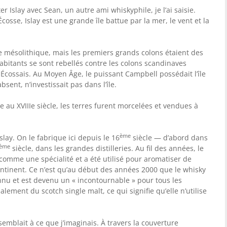
er Islay avec Sean, un autre ami whiskyphile, je l’ai saisie.
Écosse, Islay est une grande île battue par la mer, le vent et la
ode mésolithique, mais les premiers grands colons étaient des
 habitants se sont rebellés contre les colons scandinaves
s Écossais. Au Moyen Âge, le puissant Campbell possédait l’île
sent, n’investissait pas dans l’île.
au XVIIIe siècle, les terres furent morcelées et vendues à
ème
slay. On le fabrique ici depuis le 16
siècle — d’abord dans
ème
siècle, dans les grandes distilleries. Au fil des années, le
 comme une spécialité et a été utilisé pour aromatiser de
tinent. Ce n’est qu’au début des années 2000 que le whisky
nu et est devenu un « incontournable » pour tous les
alement du scotch single malt, ce qui signifie qu’elle n’utilise
semblait à ce que j’imaginais. À travers la couverture