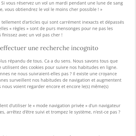
 « Si vous réservez un vol un mardi pendant une lune de sang
 vous obtiendrez le vol le moins cher possible ! »
lu tellement d’articles qui sont carrément inexacts et dépassés
elles « règles » sont de purs mensonges pour ne pas les
s
finissez avec un vol pas cher !
effectuer une recherche incognito
 plus répandu de tous. Ca a du sens. Nous savons tous que
 utilisent des cookies pour suivre nos habitudes en ligne.
nes ne nous suivraient-elles pas ? Il existe une croyance
nnes surveillent nos habitudes de navigation et augmentent
les nous voient regarder encore et encore le(s) même(s)
nt d’utiliser le « mode navigation privée » d’un navigateur
es, arrêtez d’être suivi et trompez le système, n’est-ce pas ?