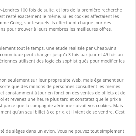
-Londres 100 fois de suite, et lors de la première recherche
est resté exactement le même. Si les cookies affectaient les
mme Going, sur lesquels ils effectuent chaque jour des
iens pour trouver à leurs membres les meilleures offres,
mplement tout le temps. Une étude réalisée par CheapAir a
économique peut changer jusqu’à 3 fois par jour et 49 fois au
iennes utilisent des logiciels sophistiqués pour modifier les
e non seulement sur leur propre site Web, mais également sur
e sorte que des millions de personnes consultent les mêmes
et constamment à jour en fonction des ventes de billets et de
l et revenez une heure plus tard et constatez que le prix a
est parce que la compagnie aérienne suivait vos cookies. Mais
ement qu’un seul billet à ce prix, et il vient de se vendre. C’est
mité de sièges dans un avion. Vous ne pouvez tout simplement