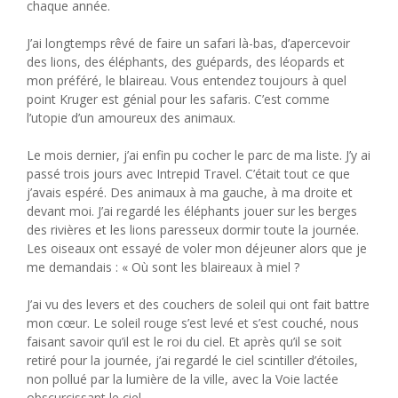
chaque année.
J’ai longtemps rêvé de faire un safari là-bas, d’apercevoir
des lions, des éléphants, des guépards, des léopards et
mon préféré, le blaireau. Vous entendez toujours à quel
point Kruger est génial pour les safaris. C’est comme
l’utopie d’un amoureux des animaux.
Le mois dernier, j’ai enfin pu cocher le parc de ma liste. J’y ai
passé trois jours avec Intrepid Travel. C’était tout ce que
j’avais espéré. Des animaux à ma gauche, à ma droite et
devant moi. J’ai regardé les éléphants jouer sur les berges
des rivières et les lions paresseux dormir toute la journée.
Les oiseaux ont essayé de voler mon déjeuner alors que je
me demandais : « Où sont les blaireaux à miel ?
J’ai vu des levers et des couchers de soleil qui ont fait battre
mon cœur. Le soleil rouge s’est levé et s’est couché, nous
faisant savoir qu’il est le roi du ciel. Et après qu’il se soit
retiré pour la journée, j’ai regardé le ciel scintiller d’étoiles,
non pollué par la lumière de la ville, avec la Voie lactée
obscurcissant le ciel.