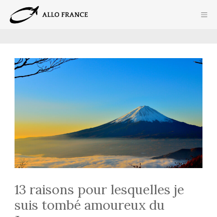
Aller
ME
au
contenu
13 raisons pour lesquelles je
suis tombé amoureux du