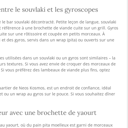
ntre le souvlaki et les gyroscopes
le bar souvlaki décontracté. Petite leçon de langue, souvlaki
it référence à une brochette de viande cuite sur un grill. Gyros
de cuite sur une rôtissoire et coupée en petits morceaux. À
 et des gyros, servis dans un wrap (pita) ou ouverts sur une
s utilisées dans un souvlaki ou un gyros sont similaires – la
eurs textures. Si vous avez envie de croquer des morceaux de
. Si vous préférez des lambeaux de viande plus fins, optez
uartier de Neos Kosmos, est un endroit de confiance, idéal
t ou un wrap au gyros sur le pouce. Si vous souhaitez dîner
eur avec une brochette de yaourt
au yaourt, où du pain pita moelleux est garni de morceaux