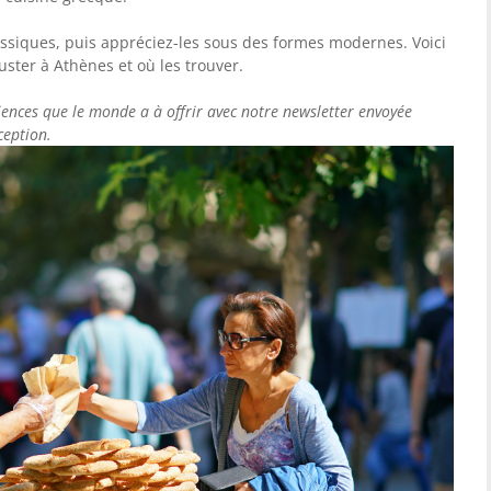
assiques, puis appréciez-les sous des formes modernes. Voici
uster à Athènes et où les trouver.
iences que le monde a à offrir avec notre newsletter envoyée
ception.