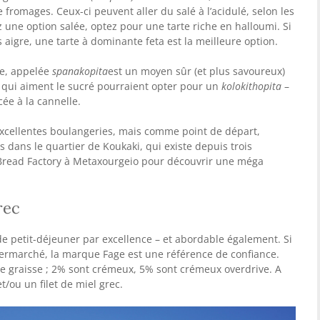
fromages. Ceux-ci peuvent aller du salé à l’acidulé, selon les
z une option salée, optez pour une tarte riche en halloumi. Si
aigre, une tarte à dominante feta est la meilleure option.
ge, appelée
spanakopita
est un moyen sûr (et plus savoureux)
x qui aiment le sucré pourraient opter pour un
kolokithopita
–
ée à la cannelle.
xcellentes boulangeries, mais comme point de départ,
s dans le quartier de Koukaki, qui existe depuis trois
Bread Factory à Metaxourgeio pour découvrir une méga
rec
de petit-déjeuner par excellence – et abordable également. Si
ermarché, la marque Fage est une référence de confiance.
de graisse ; 2% sont crémeux, 5% sont crémeux overdrive. A
t/ou un filet de miel grec.