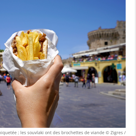
iquetée ; les souvlaki ont des brochettes de viande © Zigres /