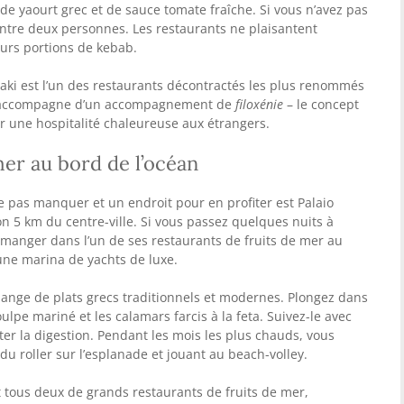
 de yaourt grec et de sauce tomate fraîche. Si vous n’avez pas
entre deux personnes. Les restaurants ne plaisantent
eurs portions de kebab.
ki est l’un des restaurants décontractés les plus renommés
re s’accompagne d’un accompagnement de
filoxénie
– le concept
ir une hospitalité chaleureuse aux étrangers.
mer au bord de l’océan
e pas manquer et un endroit pour en profiter est Palaio
on 5 km du centre-ville. Si vous passez quelques nuits à
r manger dans l’un de ses restaurants de fruits de mer au
 une marina de yachts de luxe.
lange de plats grecs traditionnels et modernes. Plongez dans
 poulpe mariné et les calamars farcis à la feta. Suivez-le avec
er la digestion. Pendant les mois les plus chauds, vous
du roller sur l’esplanade et jouant au beach-volley.
 tous deux de grands restaurants de fruits de mer,